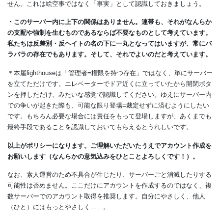
せん。これは絵空事ではなく「事実」として認識しておきましょう。
・このサーバー内に上下の関係はありません。連帯も、それがなんらか
の支配や強制を生むものであるならば不要なものとして考えています。
私たちは反差別・反ヘイトの名の下に一丸となってはいますが、常にバ
ラバラの存在でもあります。そして、それでよいのだと考えています。
＊本屋lighthouseは「管理者=権限を持つ存在」ではなく、単にサーバー
を立てただけです。エレベーターでドア近くに立っていたから開閉ボタ
ンを押しただけ、みたいな感覚で認識してください。ゆえにサーバー内
での争いが起きた際も、可能な限り登場=裁定せずに済むようにしたい
です。もちろん必要な場合には責任をもって登場しますが、あくまでも
最終手段であることを認識しておいてもらえるとうれしいです。
以上がポリシーになります。ご理解いただいたうえでアカウント作成を
お願いします（なんらかの意気込みをひとことよろしくです！）。
なお、素人運営のため不具合が生じたり、サーバーごと消滅したりする
可能性は否めません。ここだけにアカウントを作成するのではなく、複
数サーバーでのアカウント取得を推奨します。自分にやさしく、他人
（ひと）にはもっとやさしく……。