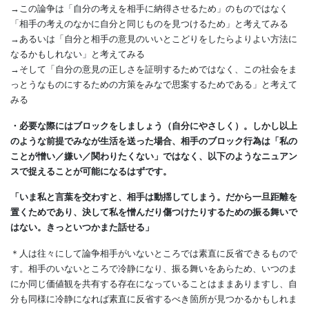
→この論争は「自分の考えを相手に納得させるため」のものではなく
「相手の考えのなかに自分と同じものを見つけるため」と考えてみる
→あるいは「自分と相手の意見のいいとこどりをしたらよりよい方法に
なるかもしれない」と考えてみる
→そして「自分の意見の正しさを証明するためではなく、この社会をま
っとうなものにするための方策をみなで思案するためである」と考えて
みる
・必要な際にはブロックをしましょう（自分にやさしく）。しかし以上
のような前提でみなが生活を送った場合、相手のブロック行為は「私の
ことが憎い／嫌い／関わりたくない」ではなく、以下のようなニュアン
スで捉えることが可能になるはずです。
「いま私と言葉を交わすと、相手は動揺してしまう。だから一旦距離を
置くためであり、決して私を憎んだり傷つけたりするための振る舞いで
はない。きっといつかまた話せる」
＊人は往々にして論争相手がいないところでは素直に反省できるもので
す。相手のいないところで冷静になり、振る舞いをあらため、いつのま
にか同じ価値観を共有する存在になっていることはままありますし、自
分も同様に冷静になれば素直に反省するべき箇所が見つかるかもしれま