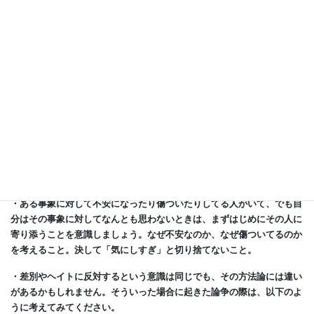
・ものは大事に人はもっと大事に
・自分にやさしく、他人（ひと）にはもっとやさしく
これは私の恩師の教えですが、少し具体的にしてみると、
・あらゆる差別やヘイトに反対であること
・ある差別に反対する際に、ほかの属性を差別することがないように気
をつける
＊たとえばインターセクショナリティの概念などを参考にしてみてくだ
さい
ということになります。さらに具体的に考えてみましょう。
・ある事象に対して不安になったり傷ついたりしてる人がいて、でも自
分はその事象に対してなんとも思わないときは、まずはじめにその人に
寄り添うことを意識しましょう。なぜ不安なのか、なぜ傷ついてるのか
を考えること。決して「気にしすぎ」と切り捨てないこと。
・差別やヘイトに反対するという意識は同じでも、その方法論には違い
があるかもしれません。そういった場合に起きた論争の際は、以下のよ
うに考えてみてください。